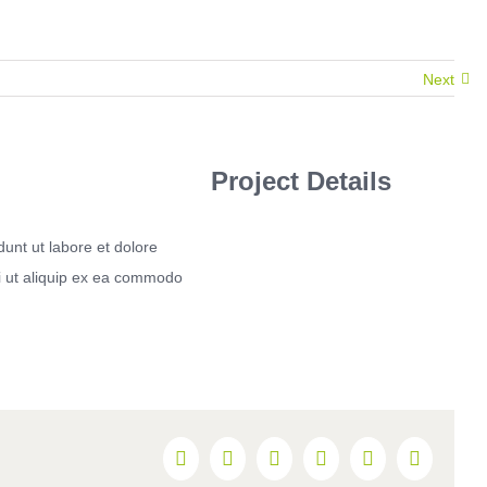
Next
Project Details
dunt ut labore et dolore
si ut aliquip ex ea commodo
Facebook
Twitter
Linkedin
Reddit
Google+
Pinteres